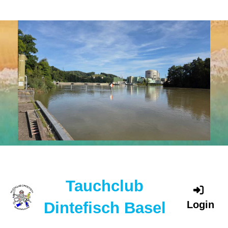
Tauchclub
Dintefisch Basel
Login